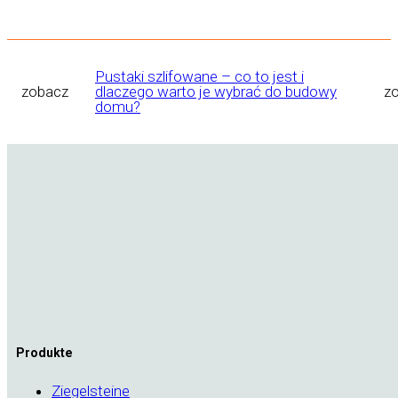
Pustaki szlifowane – co to jest i
zobacz
dlaczego warto je wybrać do budowy
z
domu?
Produkte
Ziegelsteine