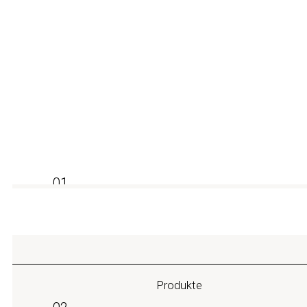
Wyrażam zgodę na przetwarzanie moich danych o
Submit
Czytaj więcej w naszej stronie Polityka prywatności
01
Produkte