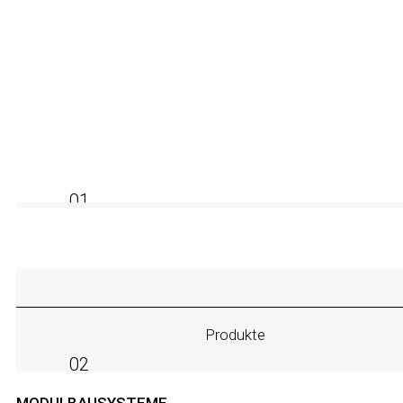
Wyrażam zgodę na przetwarzanie moich danych o
Submit
Czytaj więcej w naszej stronie Polityka prywatności
01
Produkte
02