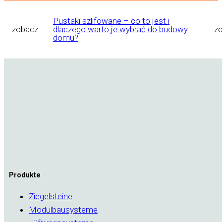
Pustaki szlifowane – co to jest i
zobacz
dlaczego warto je wybrać do budowy
z
domu?
Produkte
Ziegelsteine
Modulbausysteme