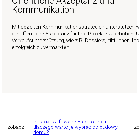
Öffentliche Akzeptanz und
Kommunikation
Mit gezielten Kommunikationsstrategien unterstützen wi
die öffentliche Akzeptanz für Ihre Projekte zu erhöhen. 
Verkaufsunterstützung, wie z.B. Dossiers, hilft Ihnen, Ih
erfolgreich zu vermarkten.
Pustaki szlifowane – co to jest i
zobacz
dlaczego warto je wybrać do budowy
z
domu?