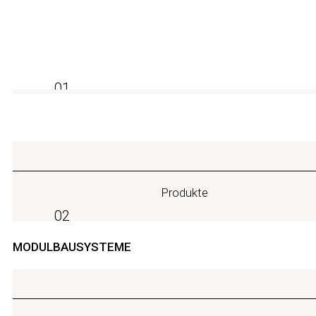
Submit
Czytaj więcej w naszej stronie Polityka prywatności
01
Produkte
02
MODULBAUSYSTEME