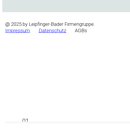
@ 2025 by Leipfinger-Bader Firmengruppe.
Impressum
Datenschutz
AGBs
Wyrażam zgodę na przetwarzanie moich danych o
Submit
Czytaj więcej w naszej stronie Polityka prywatności
01