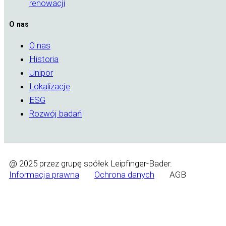
renowacji
O nas
O nas
Historia
Unipor
Lokalizacje
ESG
Rozwój badań
@ 2025 przez grupę spółek Leipfinger-Bader.
Informacja prawna
Ochrona danych
AGB