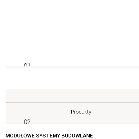
Wyrażam zgodę na przetwarzanie moich danych o
Prześlij
Czytaj więcej w naszej stronie Polityka prywatności
01
Produkty
02
MODUŁOWE SYSTEMY BUDOWLANE