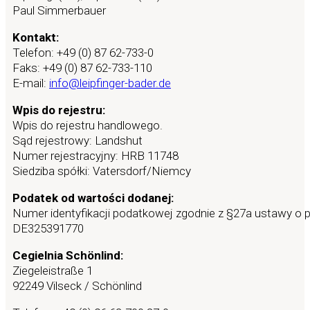
Paul Simmerbauer
Kontakt:
Telefon: +49 (0) 87 62-733-0
Faks: +49 (0) 87 62-733-110
E-mail:
info@leipfinger-bader.de
Wpis do rejestru:
Wpis do rejestru handlowego.
Sąd rejestrowy: Landshut
Numer rejestracyjny: HRB 11748
Siedziba spółki: Vatersdorf/Niemcy
Podatek od wartości dodanej:
Numer identyfikacji podatkowej zgodnie z §27a ustawy o 
DE325391770
Cegielnia Schönlind:
Ziegeleistraße 1
92249 Vilseck / Schönlind