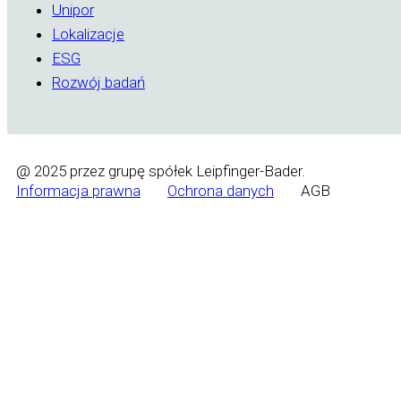
Unipor
Lokalizacje
ESG
Rozwój badań
@ 2025 przez grupę spółek Leipfinger-Bader.
Informacja prawna
Ochrona danych
AGB
Wyrażam zgodę na przetwarzanie moich danych o
Prześlij