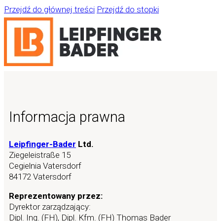
Przejdź do głównej treści
Przejdź do stopki
Informacja prawna
Leipfinger-Bader
Ltd.
Ziegeleistraße 15
Cegielnia Vatersdorf
84172 Vatersdorf
Reprezentowany przez:
Dyrektor zarządzający:
Dipl. Ing. (FH), Dipl. Kfm. (FH) Thomas Bader